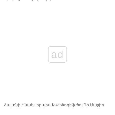
ad
Հայտնի է նաեւ որպես:
Josephոզեֆ Պոլ Դի Մաջիո