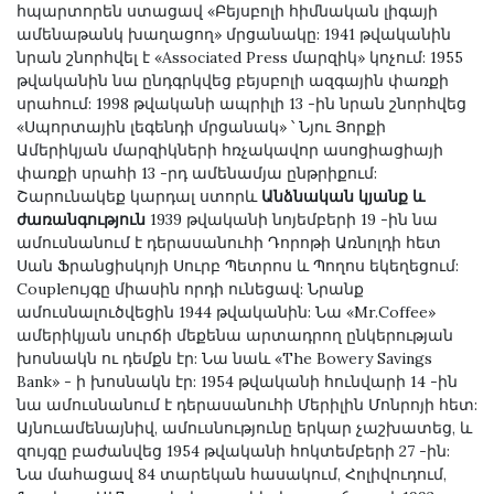
հպարտորեն ստացավ «Բեյսբոլի հիմնական լիգայի
ամենաթանկ խաղացող» մրցանակը: 1941 թվականին
նրան շնորհվել է «Associated Press մարզիկ» կոչում: 1955
թվականին նա ընդգրկվեց բեյսբոլի ազգային փառքի
սրահում: 1998 թվականի ապրիլի 13 -ին նրան շնորհվեց
«Սպորտային լեգենդի մրցանակ» ՝ Նյու Յորքի
Ամերիկյան մարզիկների հռչակավոր ասոցիացիայի
փառքի սրահի 13 -րդ ամենամյա ընթրիքում:
Շարունակեք կարդալ ստորև
Անձնական կյանք և
ժառանգություն
1939 թվականի նոյեմբերի 19 -ին նա
ամուսնանում է դերասանուհի Դորոթի Առնոլդի հետ
Սան Ֆրանցիսկոյի Սուրբ Պետրոս և Պողոս եկեղեցում:
Coupleույգը միասին որդի ունեցավ: Նրանք
ամուսնալուծվեցին 1944 թվականին: Նա «Mr.Coffee»
ամերիկյան սուրճի մեքենա արտադրող ընկերության
խոսնակն ու դեմքն էր: Նա նաև «The Bowery Savings
Bank» - ի խոսնակն էր: 1954 թվականի հունվարի 14 -ին
նա ամուսնանում է դերասանուհի Մերիլին Մոնրոյի հետ:
Այնուամենայնիվ, ամուսնությունը երկար չաշխատեց, և
զույգը բաժանվեց 1954 թվականի հոկտեմբերի 27 -ին:
Նա մահացավ 84 տարեկան հասակում, Հոլիվուդում,