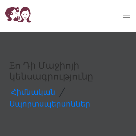
Eո Դի Մաջիոյի
կենսագրությունը
/
Հիմնական
Սպորտսպերսոններ