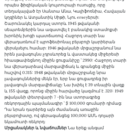
որպես ֆիզիկական կուլտուրայի ուսուցիչ, որը
տեղակայված էր Սանտա Անա, Կալիֆոռնիա, Հավայան
կղզիներ և Ատլանտիկ Սիթի, Նյու erseyերսի:
Շարունակել կարդալ ստորև 1945 թվականի
սեպտեմբերին նա ազատվել է բանակից ստամոքսի
խրոնիկ խոցի պատճառով: Հաջորդ տարի նա
վերադառնում է պրոֆեսիոնալ բեյսբոլի կարիերան
վերսկսելու համար: 1946 թվականի մրցաշրջանում նա
իրեն լավագույնս չդրսևորեց և վաստակեց միջերեսի
հիասթափեցնող միջին ցուցանիշը ՝ 2990: Հաջորդ տարի
նա վերադարձավ մարզավիճակ և գրանցեց միջին
հաշվով 0.315: 1948 թվականի մրցաշրջանը նրա
լավագույններից մեկն էր, երբ նա ցուցադրեց իր
լավագույն մարզավիճակը: Նա խփել է 39 տնային վազք
և 155 վազք, որոնց միջին հարվածը կազմում է .320: 1949
թվականի փետրվարի 7 -ին նա ստորագրեց
ռեկորդային պայմանագիր ՝ $ 100,000 գումարի դիմաց:
Դա նրան դարձրեց այն ժամանակ առաջին
բեյսբոլիստը, ով գերազանցեց 100,000 ԱՄՆ դոլարի
եկամուտի ռեկորդ:
Մրցանակներ և նվաճումներ
Նա երեք անգամ