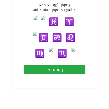
Ձեր Զուգընկերոջ
Կենդանակերպի Նշանը.
Իմանալ